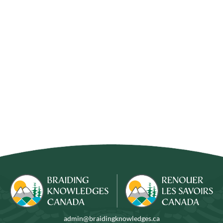
admin@braidingknowledges.ca