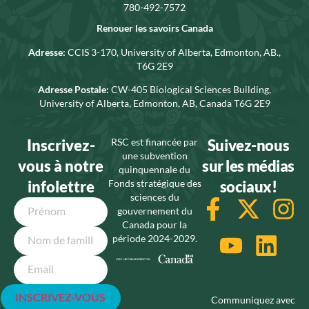
780-492-7572
Renouer les savoirs Canada
Adresse:
CCIS 3-170, University of Alberta, Edmonton, AB.,
T6G 2E9
Adresse Postale:
CW-405 Biological Sciences Building,
University of Alberta, Edmonton, AB, Canada T6G 2E9
Inscrivez-
RSC est financée par
Suivez-nous
une subvention
vous à notre
sur les médias
quinquennale du
infolettre
Fonds stratégique des
sociaux!
sciences du
Name
gouvernement du
Canada pour la
période 2024-2029.
Email
Communiquez avec